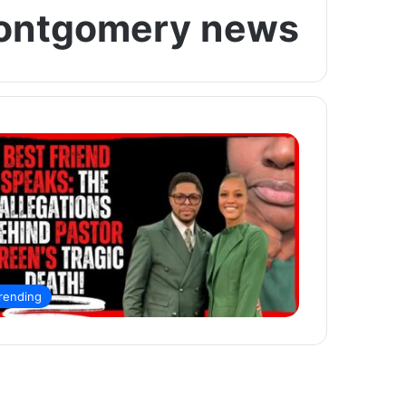
ontgomery news
rending