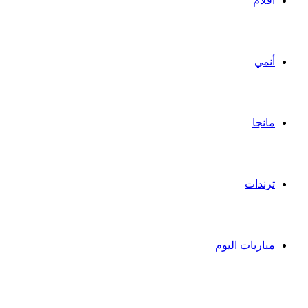
أفلام
أنمي
مانجا
ترندات
مباريات اليوم