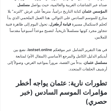
صداه عبر الشاشات العربية والعالمية، حيث يواصل
مسلسل
المؤسس عثمان
كتابة التاريخ درامياً، متربعاً على عرش “الترند” بلا
منازع للموسم السادس على التوالي. هذا العمل الملحمي الذي بدأ
كحلم لاستكمال مسيرة
قيامة أرطغرل
، تحول اليوم إلى ظاهرة فنية
تتجاوز مجرد كونها مسلسلاً تاريخياً، لتصبح موعداً أسبوعياً مقدساً
للملايين.
في هذا التقرير الشامل عبر موقعكم
lastset.online
، نضع بين
أيديكم الدليل الكامل والمرجع الأساسي (المقال الأم) لمتابعة
مسلسل عثمان
، بدءاً من القصة، مروراً بمواعيد العرض، وصولاً إلى
أرشيف الحلقات المتجدد.
تطورات نارية: عثمان يواجه أخطر
مؤامرات الموسم السادس (خبر
حصري)