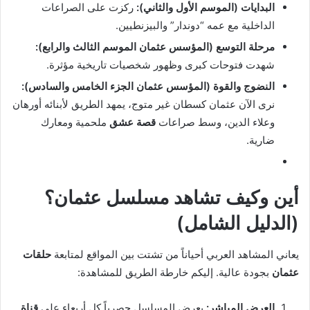
البدايات (الموسم الأول والثاني):
ركزت على الصراعات
الداخلية مع عمه “دوندار” والبيزنطيين.
مرحلة التوسع (المؤسس عثمان الموسم الثالث والرابع):
شهدت فتوحات كبرى وظهور شخصيات تاريخية مؤثرة.
النضوج والقوة (المؤسس عثمان الجزء الخامس والسادس):
نرى الآن عثمان كسطان غير متوج، يمهد الطريق لأبنائه أورهان
وعلاء الدين، وسط صراعات
قصة عشق
ملحمية ومعارك
ضارية.
أين وكيف تشاهد مسلسل عثمان؟
(الدليل الشامل)
يعاني المشاهد العربي أحياناً من تشتت بين المواقع لمتابعة
حلقات
عثمان
بجودة عالية. إليكم خارطة الطريق للمشاهدة:
العرض المباشر:
يعرض المسلسل حصرياً كل أربعاء على
قناة