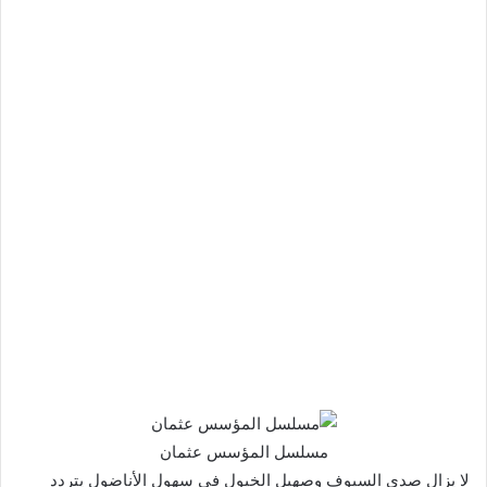
مسلسل المؤسس عثمان
لا يزال صدى السيوف وصهيل الخيول في سهول الأناضول يتردد