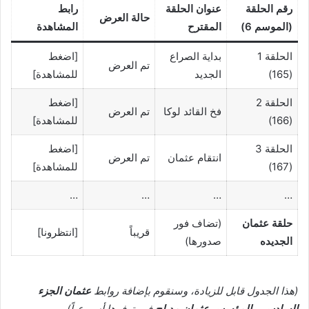
رقم الحلقة
عنوان الحلقة
رابط
حالة العرض
(الموسم 6)
المقترح
المشاهدة
الحلقة 1
بداية الصراع
[اضغط
تم العرض
(165)
الجديد
للمشاهدة]
الحلقة 2
[اضغط
فخ القائد لوكا
تم العرض
(166)
للمشاهدة]
الحلقة 3
[اضغط
انتقام عثمان
تم العرض
(167)
للمشاهدة]
…
…
…
…
حلقة عثمان
(تضاف فور
قريباً
[انتظرونا]
الجديده
صدورها)
(هذا الجدول قابل للزيادة، وسنقوم بإضافة روابط
عثمان الجزء
السادس
و
المؤسس عثمان مدبلج
فور توفرها أسبوعياً).