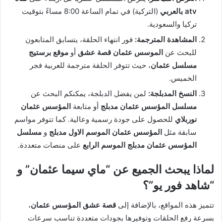
atv بالعربي
(التركية) في تمام الساعة 8:00 مساءً بتوقيت
تركيا والسعودية.
المشاهدة المترجمة:
فور انتهاء الحلقة، يتسابق المتابعون
للبحث عن
الموسس عثمان قصة عشق
أو
موقع برستيج
مسلسل عثمان
، حيث تتوفر الحلقة مترجمة للعربية فجر
الخميس.
النسخ المدبلجة:
لمن يفضل الدبلجة، يمكنكم البحث عن
مسلسل المؤسس عثمان مدبلج
أو متابعة
المؤسس عثمان
نوربلاي
للحصول على جودة رسمية وعالية. كما تتوفر مواسم
سابقة مثل
المؤسس عثمان الموسم الاول مدبلج
و
مسلسل
المؤسس عثمان مدبلج الموسم الرابع
على منصات متعددة.
لماذا يبحث الجميع عن “ماي سيما عثمان” و
“شاهد فور يو”؟
تتميز هذه المواقع، بالإضافة إلى
قصة عشق المؤسس عثمان
،
بسرعة رفع الحلقات وتوفيرها بجودات متعددة تناسب سرعات