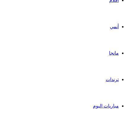
أفلام
أنمي
مانجا
ترندات
مباريات اليوم