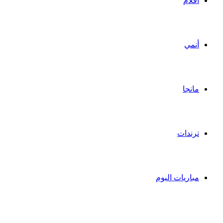
أفلام
أنمي
مانجا
ترندات
مباريات اليوم