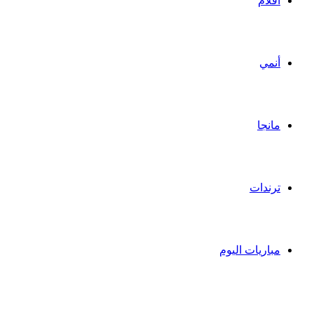
أفلام
أنمي
مانجا
ترندات
مباريات اليوم