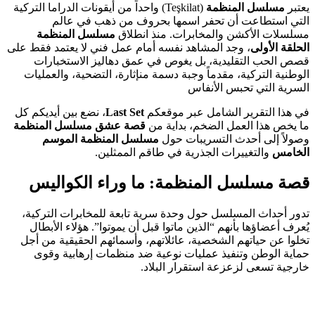
يعتبر
مسلسل المنظمة
(Teşkilat) واحداً من أيقونات الدراما التركية
التي استطاعت أن تحفر اسمها بحروف من ذهب في عالم
مسلسلات الأكشن والمخابرات. منذ انطلاق
مسلسل المنظمة
الحلقة الأولى
، وجد المشاهد نفسه أمام عمل فني لا يعتمد فقط على
قصص الحب التقليدية، بل يغوص في عمق دهاليز الاستخبارات
الوطنية التركية، مقدماً وجبة دسمة منإثارة، التضحية، والعمليات
السرية التي تحبس الأنفاس
في هذا التقرير الشامل عبر موقعكم
Last Set
، نضع بين أيديكم كل
ما يخص هذا العمل الضخم، بداية من
قصة عشق مسلسل المنظمة
وصولاً إلى أحدث التسريبات حول
مسلسل المنظمة الموسم
الخامس
والتغييرات الجذرية في طاقم الممثلين.
قصة مسلسل المنظمة: ما وراء الكواليس
تدور أحداث المسلسل حول وحدة سرية تابعة للمخابرات التركية،
يُعرف أعضاؤها بأنهم “الذين ماتوا قبل أن يموتوا”. هؤلاء الأبطال
تخلوا عن حياتهم الشخصية، عائلاتهم، وأسمائهم الحقيقية من أجل
حماية الوطن وتنفيذ عمليات نوعية ضد منظمات إرهابية وقوى
خارجية تسعى لزعزعة استقرار البلاد.