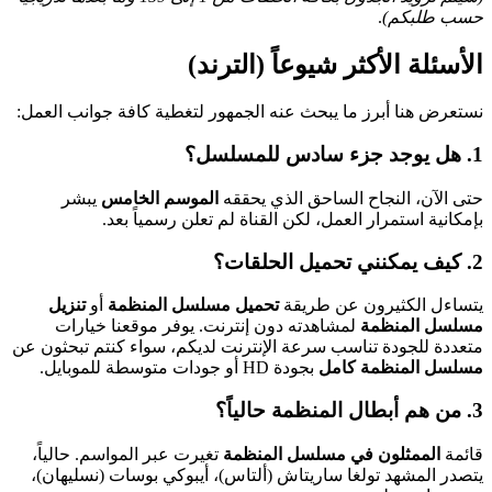
حسب طلبكم)
.
الأسئلة الأكثر شيوعاً (الترند)
نستعرض هنا أبرز ما يبحث عنه الجمهور لتغطية كافة جوانب العمل:
1. هل يوجد جزء سادس للمسلسل؟
حتى الآن، النجاح الساحق الذي يحققه
الموسم الخامس
يبشر
بإمكانية استمرار العمل، لكن القناة لم تعلن رسمياً بعد.
2. كيف يمكنني تحميل الحلقات؟
يتساءل الكثيرون عن طريقة
تحميل مسلسل المنظمة
أو
تنزيل
مسلسل المنظمة
لمشاهدته دون إنترنت. يوفر موقعنا خيارات
متعددة للجودة تناسب سرعة الإنترنت لديكم، سواء كنتم تبحثون عن
مسلسل المنظمة كامل
بجودة HD أو جودات متوسطة للموبايل.
3. من هم أبطال المنظمة حالياً؟
قائمة
الممثلون في مسلسل المنظمة
تغيرت عبر المواسم. حالياً،
يتصدر المشهد تولغا ساريتاش (ألتاس)، أيبوكي بوسات (نسليهان)،