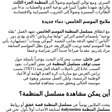
السري، ومع توالي المواسم وصولاً إلى
المنظمة الجزء الثالث
والرابع، شهدنا تطوراً كبيراً في نوعية العدو والعمليات، بدءاً من
الطائرات المسيرة وصولاً إلى الحروب السيبرانية والاقتصادية.
ملامح الموسم الخامس: دماء جديدة
مع انطلاق
مسلسل المنظمة الموسم الخامس
، شهد العمل “نقلة
نوعية” بإنضمام النجم التركي “تولغا ساريتاش” (الذي يؤدي دور
“ألتاس”) ليقود الدفة بجانب النجمة “أيبوكي بوسات” (نسليهان). يأتي
هذا الموسم ليعيد ترتيب الأوراق بعد خروج بطل المواسم السابقة
مراد يلدريم، مقدماً صراعاً جديداً أكثر شراسة وعمقاً.
خبر عاجل:
ضجت محركات البحث مؤخراً بأسئلة حول
سبب توقف مسلسل المنظمة
في بعض الفترات. يعود
السبب عادةً إلى تأجيلات القناة العارضة (TRT1) بسبب
تزامن العرض مع مباريات كرة القدم الهامة أو الأعياد
الوطنية الرسمية، ولكن العمل مستمر وبقوة في
موسمه الحالي ويحقق نسب مشاهدة قياسية.
أين يمكن مشاهدة مسلسل المنظمة؟
يبحث الملايين يومياً عن
مسلسل المنظمة قصة عشق
أو روابط
مسلسل المنظمة dailymotion
لمتابعة الأحداث أولاً بأول. نحن في