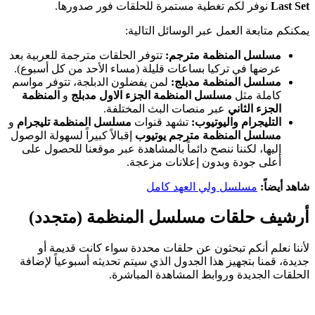
Last Set
نوفر لكم تغطية مستمرة للحلقات فور صدورها.
يمكنكم متابعة العمل عبر الوسائل التالية:
مسلسل المنظمة مترجم:
تتوفر الحلقات مترجمة للعربية بعد
عرضها في تركيا بساعات قليلة (مساء الأحد من كل أسبوع).
مسلسل المنظمة مدبلج:
لمن يفضلون الدبلجة، تتوفر مواسم
كاملة مثل
مسلسل المنظمة الجزء الاول مدبلج
و
المنظمة
الجزء الثاني
عبر منصات البث المختلفة.
التليجرام واليوتيوب:
تشهد قنوات
مسلسل المنظمة تليجرام
و
مسلسل المنظمة مترجم يوتيوب
إقبالاً كبيراً لسهولة الوصول
إليها، لكننا ننصح دائماً بالمشاهدة عبر موقعنا للحصول على
أعلى جودة وبدون إعلانات مزعجة.
شاهد أيضاً:
مسلسل ولي العهد كامل
أرشيف حلقات مسلسل المنظمة (متجدد)
لأننا نعلم أنكم تبحثون عن حلقات محددة سواء كانت قديمة أو
جديدة، قمنا بتجهيز هذا الجدول الذي سيتم تحديثه أسبوعياً لإضافة
الحلقات الجديدة وروابط المشاهدة المباشرة.