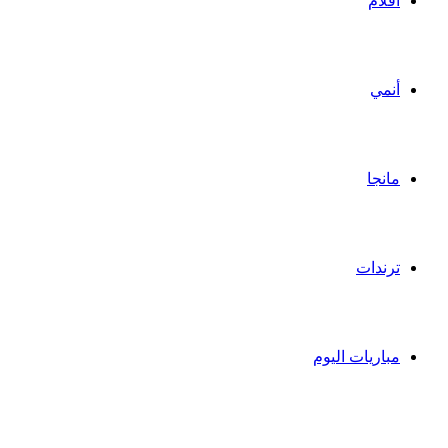
أفلام
أنمي
مانجا
ترندات
مباريات اليوم