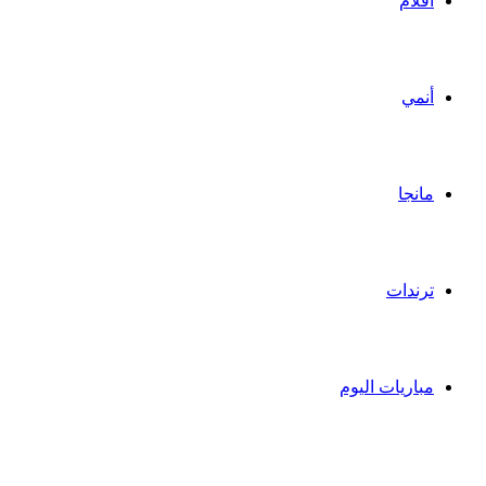
أفلام
أنمي
مانجا
ترندات
مباريات اليوم