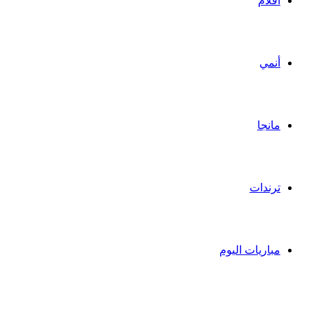
أفلام
أنمي
مانجا
ترندات
مباريات اليوم