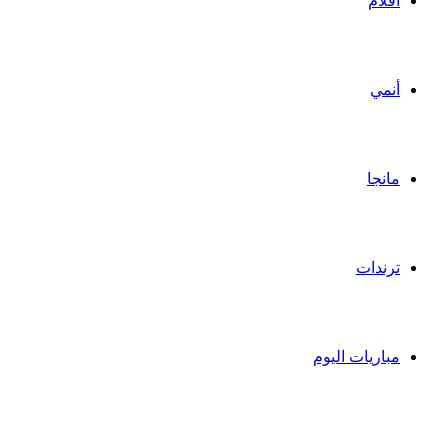
أفلام
أنمي
مانجا
ترندات
مباريات اليوم