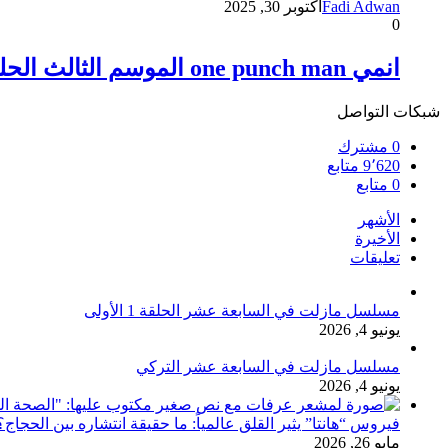
Fadi Adwan
أكتوبر 30, 2025
0
انمي one punch man الموسم الثالث الحلقة 4 مترجمة كاملة
شبكات التواصل
0
مشترك
9٬620
متابع
0
متابع
الأشهر
الأخيرة
تعليقات
مسلسل مازلت في السابعة عشر الحلقة 1 الأولى
يونيو 4, 2026
مسلسل مازلت في السابعة عشر التركي
يونيو 4, 2026
فيروس “هانتا” يثير القلق عالمياً: ما حقيقة انتشاره بين الحج
مايو 26, 2026