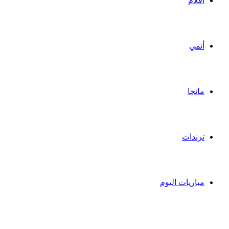
أفلام
أنمي
مانجا
ترندات
مباريات اليوم