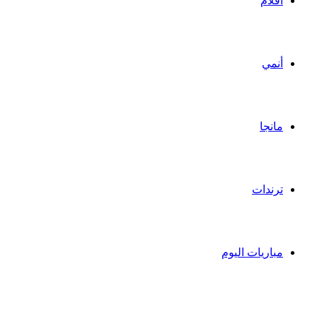
أفلام
أنمي
مانجا
ترندات
مباريات اليوم