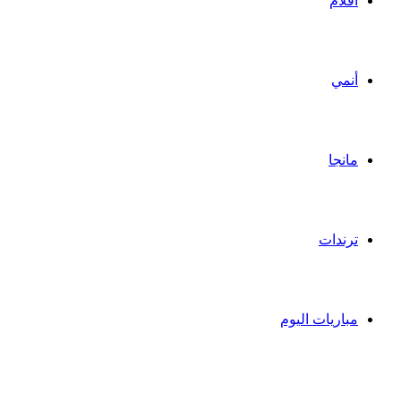
أفلام
أنمي
مانجا
ترندات
مباريات اليوم