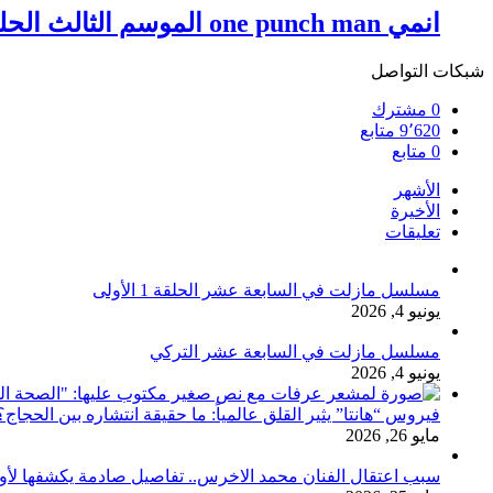
انمي one punch man الموسم الثالث الحلقة الرابعة 4 مترجمة
شبكات التواصل
0
مشترك
9٬620
متابع
0
متابع
الأشهر
الأخيرة
تعليقات
مسلسل مازلت في السابعة عشر الحلقة 1 الأولى
يونيو 4, 2026
مسلسل مازلت في السابعة عشر التركي
يونيو 4, 2026
فيروس “هانتا” يثير القلق عالمياً: ما حقيقة انتشاره بين الحج
مايو 26, 2026
سبب اعتقال الفنان محمد الاخرس.. تفاصيل صادمة يكشفها لأ