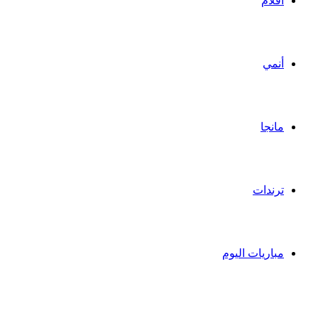
أفلام
أنمي
مانجا
ترندات
مباريات اليوم