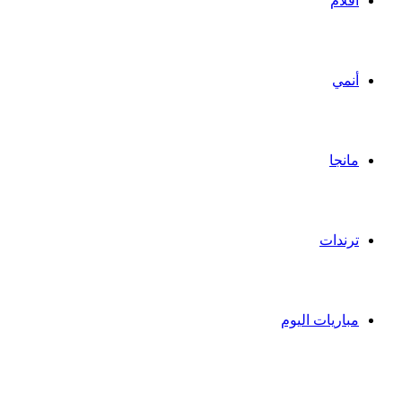
أفلام
أنمي
مانجا
ترندات
مباريات اليوم