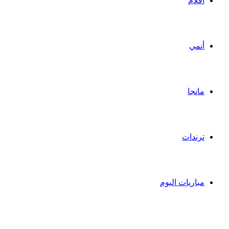
أفلام
أنمي
مانجا
ترندات
مباريات اليوم