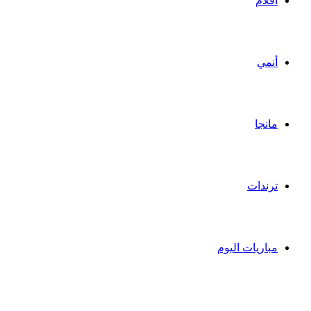
أفلام
أنمي
مانجا
ترندات
مباريات اليوم