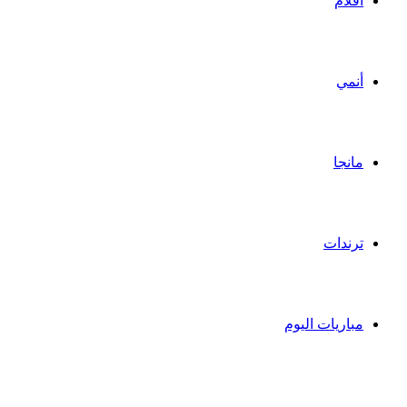
أفلام
أنمي
مانجا
ترندات
مباريات اليوم