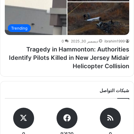
Trending
ibrahim1999
ديسمبر 30, 2025
0
Tragedy in Hammonton: Authorities
Identify Pilots Killed in New Jersey Midair
Helicopter Collision
شبكات التواصل
0
9٬620
0