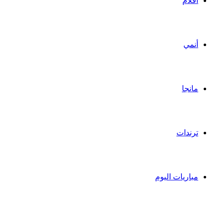
أفلام
أنمي
مانجا
ترندات
مباريات اليوم