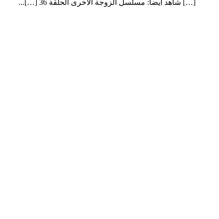
[…] شاهد أيضا: مسلسل الزوجة الاخرى الحلقة 36 […]...