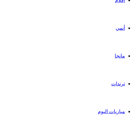
أفلام
أنمي
مانجا
ترندات
مباريات اليوم