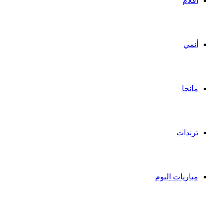
أفلام
أنمي
مانجا
ترندات
مباريات اليوم