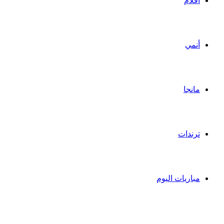
أفلام
أنمي
مانجا
ترندات
مباريات اليوم