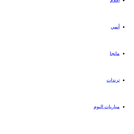
أفلام
أنمي
مانجا
ترندات
مباريات اليوم