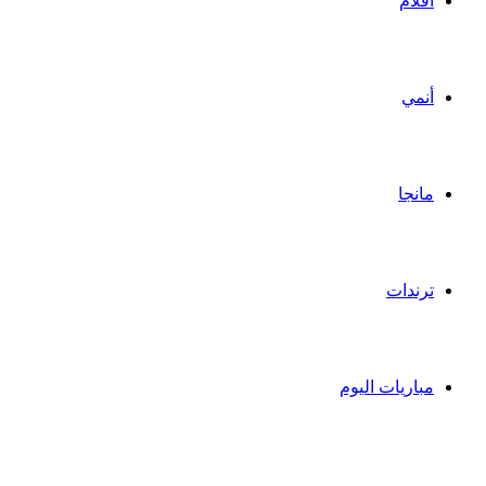
أفلام
أنمي
مانجا
ترندات
مباريات اليوم