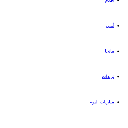
أفلام
أنمي
مانجا
ترندات
مباريات اليوم