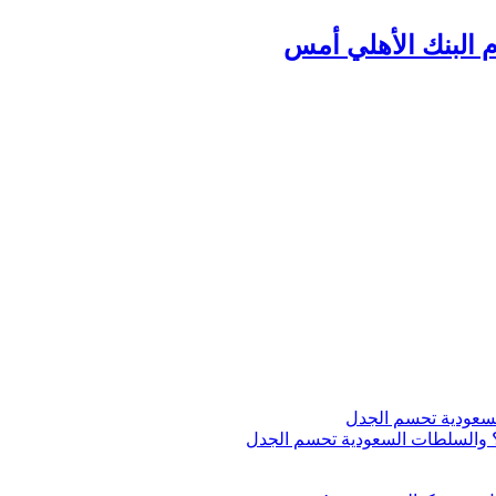
م البنك الأهلي أمس
اج؟ والسلطات السعودية تحسم الجدل