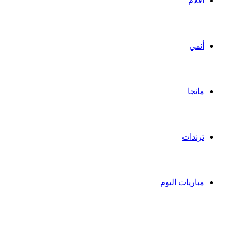
أفلام
أنمي
مانجا
ترندات
مباريات اليوم