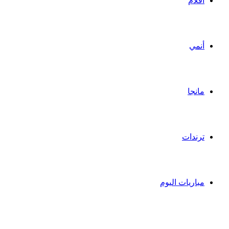
أفلام
أنمي
مانجا
ترندات
مباريات اليوم