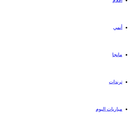
أفلام
أنمي
مانجا
ترندات
مباريات اليوم