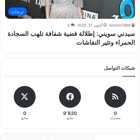
ترندات
ibrahim1999
أكتوبر 31, 2025
0
سيدني سويني: إطلالة فضية شفافة تلهب السجادة
الحمراء وتثير النقاشات
شبكات التواصل
0
9٬620
0
مشترك
متابع
متابع