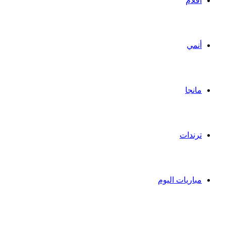
أفلام
أنمي
مانجا
ترندات
مباريات اليوم