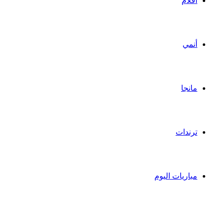
أفلام
أنمي
مانجا
ترندات
مباريات اليوم