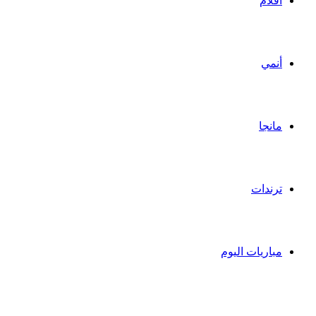
أفلام
أنمي
مانجا
ترندات
مباريات اليوم