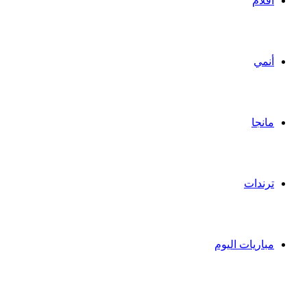
أفلام
أنمي
مانجا
ترندات
مباريات اليوم