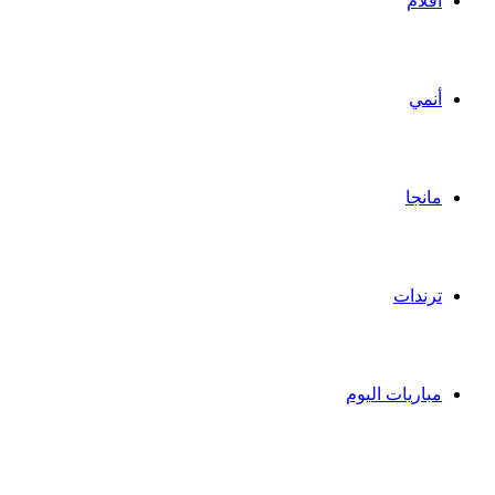
أفلام
أنمي
مانجا
ترندات
مباريات اليوم