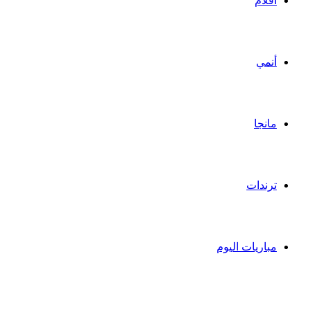
أفلام
أنمي
مانجا
ترندات
مباريات اليوم