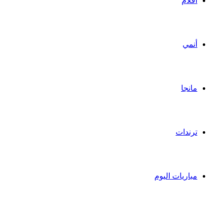
أفلام
أنمي
مانجا
ترندات
مباريات اليوم