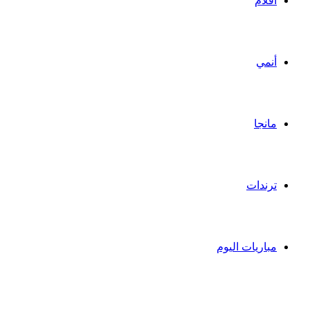
أفلام
أنمي
مانجا
ترندات
مباريات اليوم