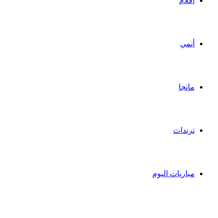
أفلام
أنمي
مانجا
ترندات
مباريات اليوم