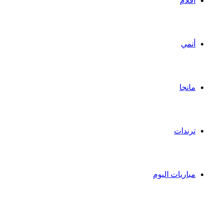
أفلام
أنمي
مانجا
ترندات
مباريات اليوم