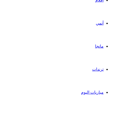
أفلام
أنمي
مانجا
ترندات
مباريات اليوم