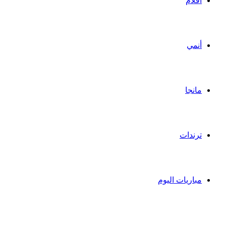
أفلام
أنمي
مانجا
ترندات
مباريات اليوم