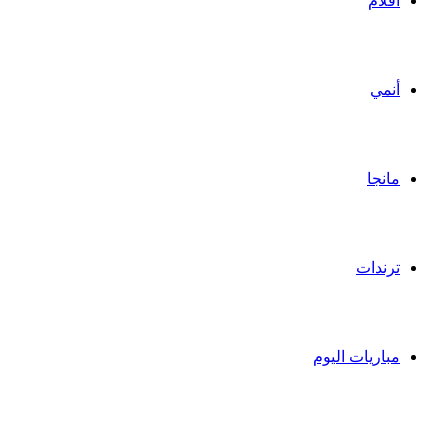
أفلام
أنمي
مانجا
ترندات
مباريات اليوم