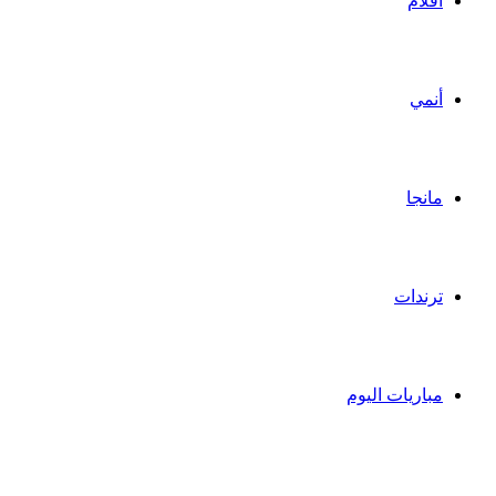
أفلام
أنمي
مانجا
ترندات
مباريات اليوم