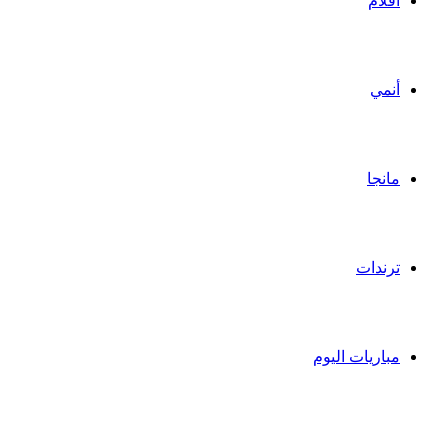
أفلام
أنمي
مانجا
ترندات
مباريات اليوم