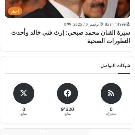
أخبار
ibrahim1999
نوفمبر 10, 2025
0
سيرة الفنان محمد صبحي: إرث فني خالد وأحدث
التطورات الصحية
شبكات التواصل
0
9٬620
0
مشترك
متابع
متابع