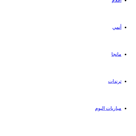
أفلام
أنمي
مانجا
ترندات
مباريات اليوم