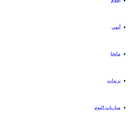
أفلام
أنمي
مانجا
ترندات
مباريات اليوم