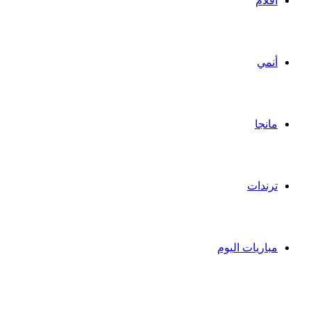
أفلام
أنمي
مانجا
ترندات
مباريات اليوم